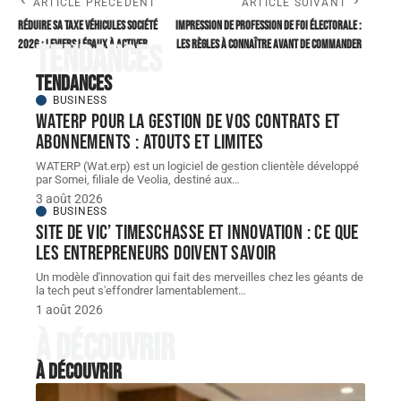
ARTICLE PRÉCÉDENT
ARTICLE SUIVANT
Réduire sa taxe véhicules société
Impression de profession de foi électorale :
2026 : leviers légaux à activer
les règles à connaître avant de commander
Tendances
Tendances
BUSINESS
WATERP pour la gestion de vos contrats et
abonnements : atouts et limites
WATERP (Wat.erp) est un logiciel de gestion clientèle développé
par Somei, filiale de Veolia, destiné aux
…
3 août 2026
BUSINESS
Site de vic’ Timeschasse et innovation : ce que
les entrepreneurs doivent savoir
Un modèle d'innovation qui fait des merveilles chez les géants de
la tech peut s'effondrer lamentablement
…
1 août 2026
À découvrir
À découvrir