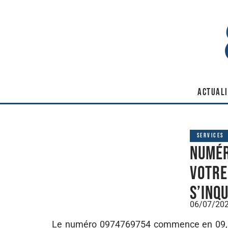
ACTUALI
SERVICES
Numér
votre
s’inq
06/07/20
Le numéro 0974769754 commence en 09, un