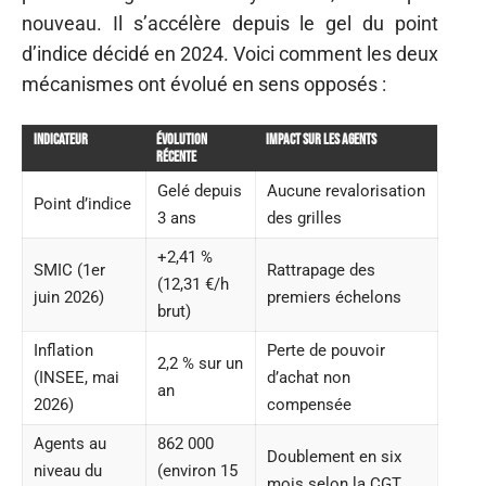
nouveau. Il s’accélère depuis le gel du point
d’indice décidé en 2024. Voici comment les deux
mécanismes ont évolué en sens opposés :
Indicateur
Évolution
Impact sur les agents
récente
Gelé depuis
Aucune revalorisation
Point d’indice
3 ans
des grilles
+2,41 %
SMIC (1er
Rattrapage des
(12,31 €/h
juin 2026)
premiers échelons
brut)
Inflation
Perte de pouvoir
2,2 % sur un
(INSEE, mai
d’achat non
an
2026)
compensée
Agents au
862 000
Doublement en six
niveau du
(environ 15
mois selon la CGT