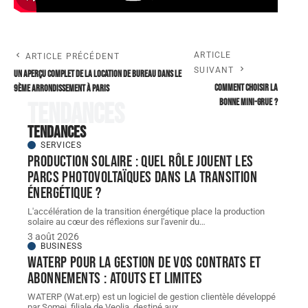
ARTICLE
ARTICLE PRÉCÉDENT
SUIVANT
Un aperçu complet de la location de bureau dans le
Comment choisir la
9ème arrondissement à Paris
bonne mini-grue ?
Tendances
Tendances
SERVICES
Production solaire : quel rôle jouent les
parcs photovoltaïques dans la transition
énergétique ?
L'accélération de la transition énergétique place la production
solaire au cœur des réflexions sur l'avenir du
…
3 août 2026
BUSINESS
WATERP pour la gestion de vos contrats et
abonnements : atouts et limites
WATERP (Wat.erp) est un logiciel de gestion clientèle développé
par Somei, filiale de Veolia, destiné aux
…