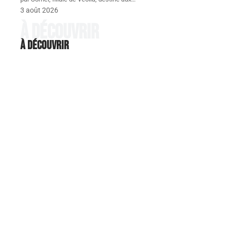
3 août 2026
À découvrir
À découvrir
LÉGISLATION
Avocat en droit du travail à
Versailles : les domaines
d’intervention à connaître
Le droit du travail encadre les relations entre les
employeurs et les
…
7 août 2026