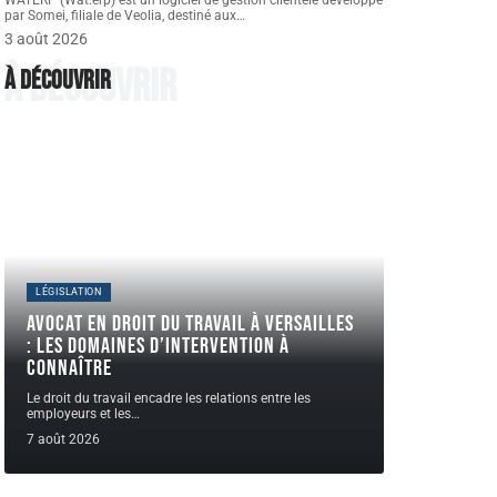
WATERP (Wat.erp) est un logiciel de gestion clientèle développé
par Somei, filiale de Veolia, destiné aux
…
3 août 2026
À découvrir
À découvrir
LÉGISLATION
Avocat en droit du travail à Versailles
: les domaines d’intervention à
connaître
Le droit du travail encadre les relations entre les
employeurs et les
…
7 août 2026