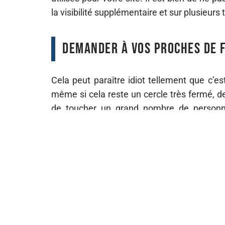
la visibilité supplémentaire et sur plusieurs
Demander à vos proches de fa
Cela peut paraître idiot tellement que c’es
même si cela reste un cercle très fermé, d
de toucher un grand nombre de personne
entreprise ou votre contact sur leurs diff
demande auprès de leurs proches personnels
vous aideront à vous faire connaître, plus v
permet, aussi, de diffuser votre lien sur
permettre, aussi, à être plus visible sur le
repartagé.
Comme vous pouvez donc le voir, il exi