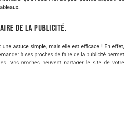
 tableaux.
ire de la publicité.
t une astuce simple, mais elle est efficace ! En effet,
emander à ses proches de faire de la publicité permet
s. Vos proches peuvent partager le site de votre
érents réseaux sociaux. Ils peuvent, aussi, faire la
 de faire de la publicité. Plus vous aurez de gens qui
ous parviendrait être à visible sur internet. Faire cela
 différentes plateformes et plusieurs fois. Cela va
s moteurs de recherche par la suite, car votre lien sera
ste de nombreuses astuces à connaître en tant que