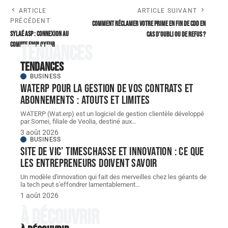
ARTICLE
ARTICLE SUIVANT
PRÉCÉDENT
Comment réclamer votre prime en fin de CDD en
SYLAé ASP : connexion au
cas d’oubli ou de refus ?
compte employeur
Tendances
Tendances
BUSINESS
WATERP pour la gestion de vos contrats et
abonnements : atouts et limites
WATERP (Wat.erp) est un logiciel de gestion clientèle développé
par Somei, filiale de Veolia, destiné aux
…
3 août 2026
BUSINESS
Site de vic’ Timeschasse et innovation : ce que
les entrepreneurs doivent savoir
Un modèle d'innovation qui fait des merveilles chez les géants de
la tech peut s'effondrer lamentablement
…
1 août 2026
À découvrir