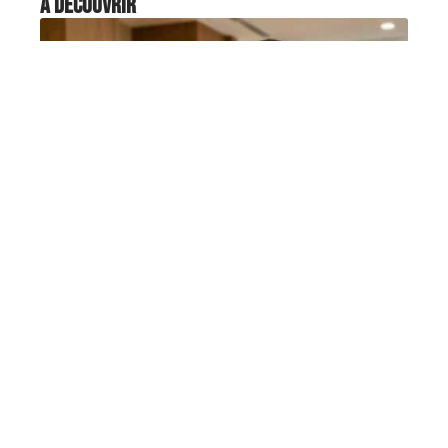
À découvrir
BUSINESS
Hôtellerie salaire en 2026,
quelles évolutions attendre
vraiment ?
Un réceptionniste et un commis de cuisine
embauchés au même échelon touchent
…
5 août 2026