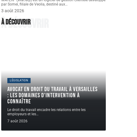
WATERP (Wat.erp) est un logiciel de gestion clientèle développé
par Somei, filiale de Veolia, destiné aux
…
3 août 2026
À découvrir
À découvrir
LÉGISLATION
Avocat en droit du travail à Versailles
: les domaines d’intervention à
connaître
Le droit du travail encadre les relations entre les
employeurs et les
…
7 août 2026