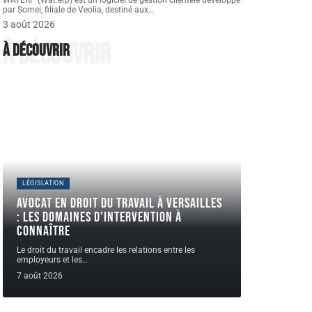
WATERP (Wat.erp) est un logiciel de gestion clientèle développé
par Somei, filiale de Veolia, destiné aux
…
3 août 2026
À découvrir
À découvrir
LÉGISLATION
Avocat en droit du travail à Versailles
: les domaines d’intervention à
connaître
Le droit du travail encadre les relations entre les
employeurs et les
…
7 août 2026