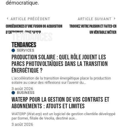
démocratique.
ARTICLE PRÉCÉDENT
ARTICLE SUIVANT
Conséquences d’une fusion ou acquisition
Trouvez votre passion et faites-en
d’entreprise : tout savoir
un véritable métier
Tendances
Tendances
SERVICES
Production solaire : quel rôle jouent les
parcs photovoltaïques dans la transition
énergétique ?
L'accélération de la transition énergétique place la production
solaire au cœur des réflexions sur l'avenir du
…
3 août 2026
BUSINESS
WATERP pour la gestion de vos contrats et
abonnements : atouts et limites
WATERP (Wat.erp) est un logiciel de gestion clientèle développé
par Somei, filiale de Veolia, destiné aux
…
3 août 2026