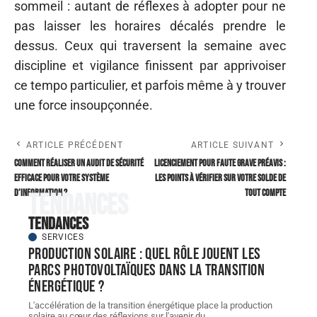
sommeil : autant de réflexes à adopter pour ne
pas laisser les horaires décalés prendre le
dessus. Ceux qui traversent la semaine avec
discipline et vigilance finissent par apprivoiser
ce tempo particulier, et parfois même à y trouver
une force insoupçonnée.
ARTICLE PRÉCÉDENT
ARTICLE SUIVANT
Comment réaliser un audit de sécurité
Licenciement pour faute grave préavis :
efficace pour votre système
les points à vérifier sur votre solde de
d’information ?
tout compte
Tendances
Tendances
SERVICES
Production solaire : quel rôle jouent les
parcs photovoltaïques dans la transition
énergétique ?
L'accélération de la transition énergétique place la production
solaire au cœur des réflexions sur l'avenir du
…