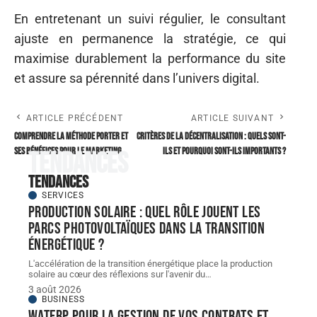
En entretenant un suivi régulier, le consultant
ajuste en permanence la stratégie, ce qui
maximise durablement la performance du site
et assure sa pérennité dans l’univers digital.
ARTICLE PRÉCÉDENT
ARTICLE SUIVANT
Comprendre la méthode Porter et
Critères de la décentralisation : Quels sont-
ses bénéfices pour le marketing
ils et pourquoi sont-ils importants ?
Tendances
Tendances
SERVICES
Production solaire : quel rôle jouent les
parcs photovoltaïques dans la transition
énergétique ?
L'accélération de la transition énergétique place la production
solaire au cœur des réflexions sur l'avenir du
…
3 août 2026
BUSINESS
WATERP pour la gestion de vos contrats et